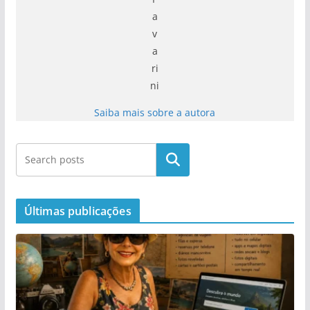
a
v
a
ri
ni
Saiba mais sobre a autora
Últimas publicações