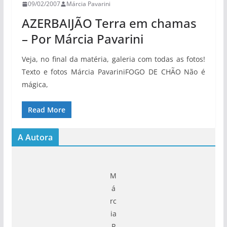
09/02/2007
Márcia Pavarini
AZERBAIJÃO Terra em chamas
– Por Márcia Pavarini
Veja, no final da matéria, galeria com todas as fotos!
Texto e fotos Márcia PavariniFOGO DE CHÃO Não é
mágica,
Read More
A Autora
M
á
rc
ia
P