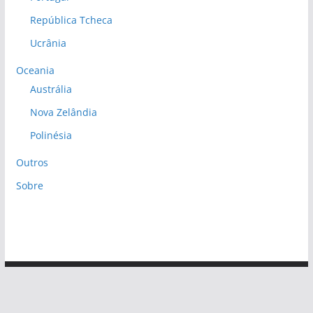
República Tcheca
Ucrânia
Oceania
Austrália
Nova Zelândia
Polinésia
Outros
Sobre
Copyright © 2026
Diário das 1001 Viagens
. Todos os
direitos reservados.