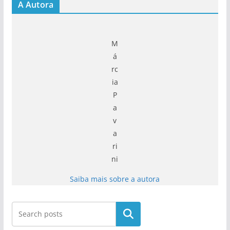
A Autora
M
á
rc
ia
P
a
v
a
ri
ni
Saiba mais sobre a autora