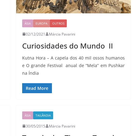
ÁSIA
EUROPA
OUTROS
02/12/2021
Márcia Pavarini
Curiosidades do Mundo II
Kutna Hora – A capela dos 40 mil ossos humanos
e O grande Festival anual de “Mela” em Pushkar
na Índia
Read More
ÁSIA
TAILÂNDIA
30/05/2015
Márcia Pavarini