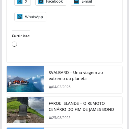
X
Facebook
E-mail
WhatsApp
Curtir isso:
C
a
r
r
SVALBARD – Uma viagem ao
e
extremo do planeta
g
04/02/2026
a
n
d
FAROE ISLANDS – O REMOTO
CENÁRIO DO FIM DE JAMES BOND
o
.
25/08/2025
.