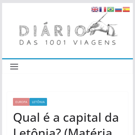
Pular
para
o
conteúdo
EUROPA
LETÔNIA
Qual é a capital da
Letônia? (Matéria