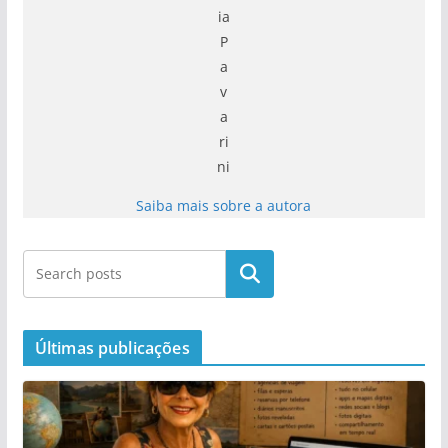
ia
P
a
v
a
ri
ni
Saiba mais sobre a autora
Últimas publicações