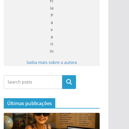
rc
ia
P
a
v
a
ri
ni
Saiba mais sobre a autora
Últimas publicações