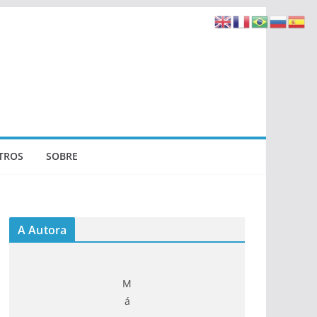
TROS
SOBRE
A Autora
M
á