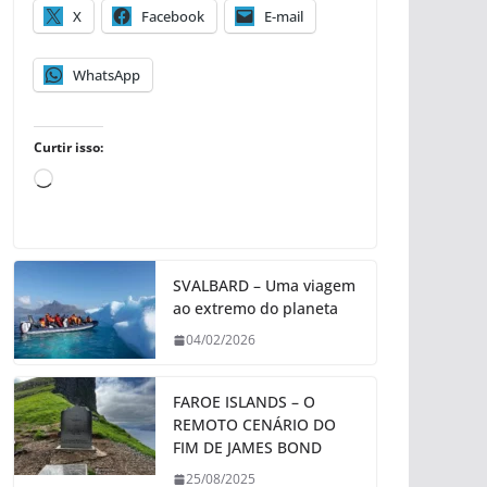
X
Facebook
E-mail
WhatsApp
Curtir isso:
C
a
r
r
SVALBARD – Uma viagem
e
ao extremo do planeta
g
04/02/2026
a
n
d
FAROE ISLANDS – O
REMOTO CENÁRIO DO
o
FIM DE JAMES BOND
.
.
25/08/2025