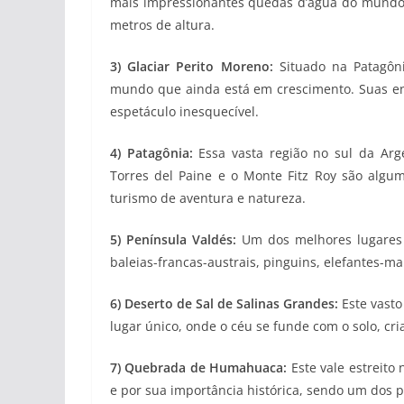
mais impressionantes quedas d’água do mundo.
metros de altura.
3) Glaciar Perito Moreno:
Situado na Patagôn
mundo que ainda está em crescimento. Suas e
espetáculo inesquecível.
4) Patagônia:
Essa vasta região no sul da Arg
Torres del Paine e o Monte Fitz Roy são algu
turismo de aventura e natureza.
5) Península Valdés:
Um dos melhores lugares 
baleias-francas-austrais, pinguins, elefantes-ma
6) Deserto de Sal de Salinas Grandes:
Este vasto
lugar único, onde o céu se funde com o solo, cr
7) Quebrada de Humahuaca:
Este vale estreito
e por sua importância histórica, sendo um dos p