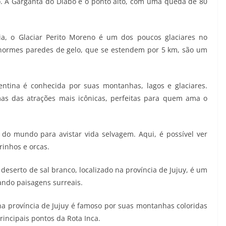
 A Garganta do Diabo é o ponto alto, com uma queda de 80
ia, o Glaciar Perito Moreno é um dos poucos glaciares no
normes paredes de gelo, que se estendem por 5 km, são um
entina é conhecida por suas montanhas, lagos e glaciares.
mas das atrações mais icônicas, perfeitas para quem ama o
do mundo para avistar vida selvagem. Aqui, é possível ver
rinhos e orcas.
 deserto de sal branco, localizado na província de Jujuy, é um
iando paisagens surreais.
 na província de Jujuy é famoso por suas montanhas coloridas
rincipais pontos da Rota Inca.