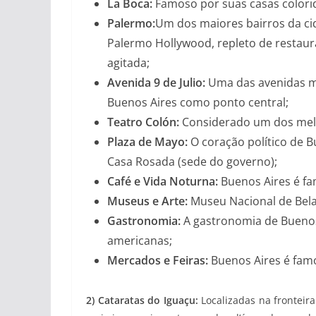
La Boca:
Famoso por suas casas colorida
Palermo:
Um dos maiores bairros da ci
Palermo Hollywood, repleto de restaura
agitada;
Avenida 9 de Julio:
Uma das avenidas m
Buenos Aires como ponto central;
Teatro Colón:
Considerado um dos mel
Plaza de Mayo:
O coração político de B
Casa Rosada (sede do governo);
Café e Vida Noturna:
Buenos Aires é fa
Museus e Arte:
Museu Nacional de Bela
Gastronomia:
A gastronomia de Buenos 
americanas;
Mercados e Feiras:
Buenos Aires é famo
2) Cataratas do Iguaçu:
Localizadas na fronteir